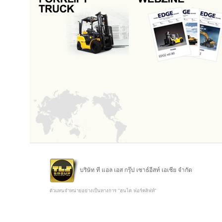
บริษัท ที แอล เอส กรุ๊ป เซาธ์อีสท์ เอเชีย จำกัด
ตัวแทนจำหน่ายอย่างเป็นทางการ "ฮุนได ฟอร์คลิฟท์"
Copyright @ 2015 TLS Group Southeast Asia Co.,Ltd.