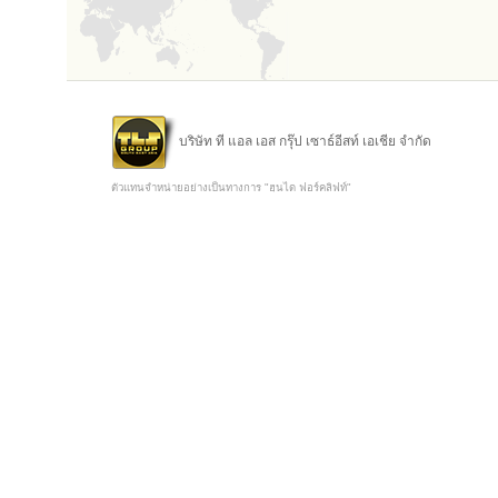
บริษัท ที แอล เอส กรุ๊ป เซาธ์อีสท์ เอเชีย จำกัด
ตัวแทนจำหน่ายอย่างเป็นทางการ "ฮุนได ฟอร์คลิฟท์"
Copyright @ 2015 TLS Group Southeast Asia Co.,Ltd.