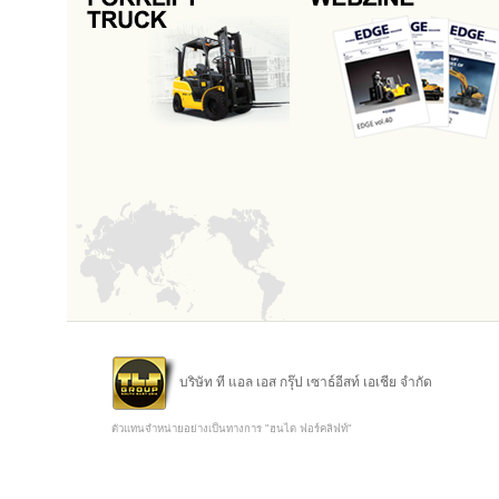
บริษัท ที แอล เอส กรุ๊ป เซาธ์อีสท์ เอเชีย จำกัด
ตัวแทนจำหน่ายอย่างเป็นทางการ "ฮุนได ฟอร์คลิฟท์"
Copyright @ 2015 TLS Group Southeast Asia Co.,Ltd.