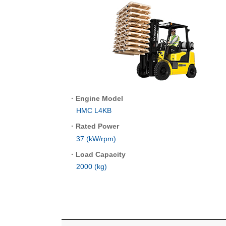
·
Engine Model
HMC L4KB
·
Rated Power
37 (kW/rpm)
·
Load Capacity
2000 (kg)