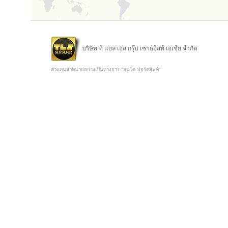
บริษัท ที แอล เอส กรุ๊ป เซาธ์อีสท์ เอเชีย จำกัด
ตัวแทนจำหน่ายอย่างเป็นทางการ "ฮุนได ฟอร์คลิฟท์"
Copyright @ 2015 TLS Group Southeast Asia Co.,Ltd.