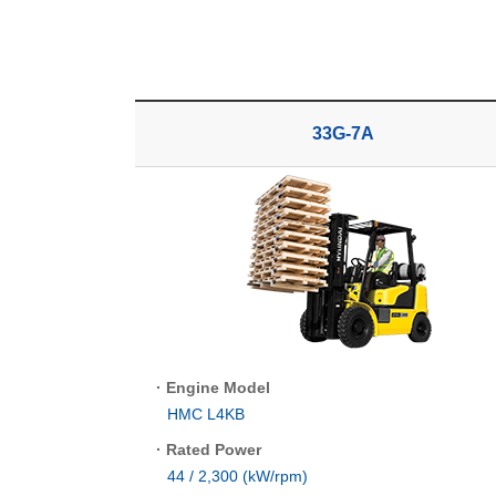
33G-7A
·
Engine Model
HMC L4KB
·
Rated Power
44 / 2,300 (kW/rpm)