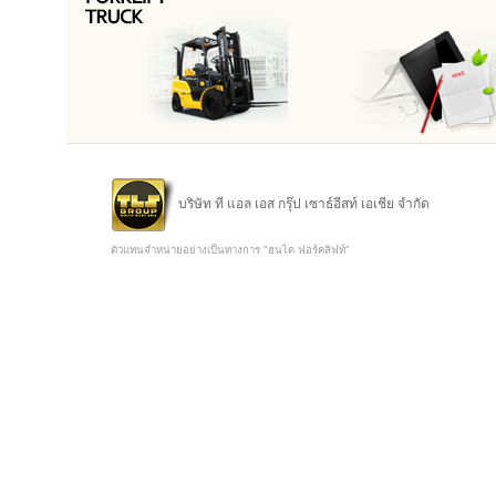
บริษัท ที แอล เอส กรุ๊ป เซาธ์อีสท์ เอเชีย จำกัด
ตัวแทนจำหน่ายอย่างเป็นทางการ "ฮุนได ฟอร์คลิฟท์"
Copyright @ 2015 TLS Group Southeast Asia Co.,Ltd.