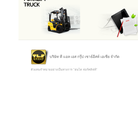
บริษัท ที แอล เอส กรุ๊ป เซาธ์อีสท์ เอเชีย จำกัด
ตัวแทนจำหน่ายอย่างเป็นทางการ "ฮุนได ฟอร์คลิฟท์"
Copyright @ 2015 TLS Group Southeast Asia Co.,Ltd.