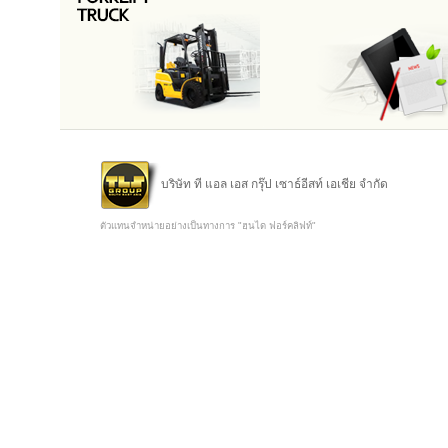
บริษัท ที แอล เอส กรุ๊ป เซาธ์อีสท์ เอเชีย จำกัด
ตัวแทนจำหน่ายอย่างเป็นทางการ "ฮุนได ฟอร์คลิฟท์"
Copyright @ 2015 TLS Group Southeast Asia Co.,Ltd.