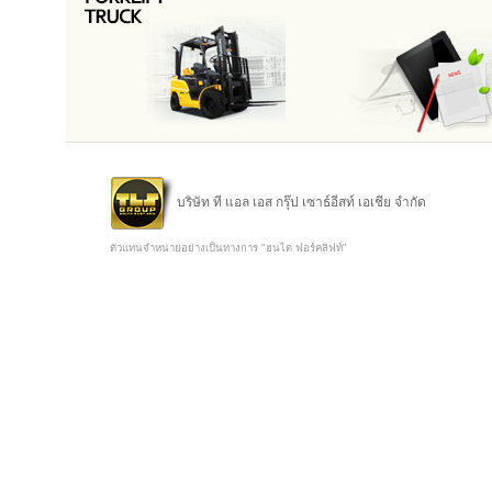
บริษัท ที แอล เอส กรุ๊ป เซาธ์อีสท์ เอเชีย จำกัด
ตัวแทนจำหน่ายอย่างเป็นทางการ "ฮุนได ฟอร์คลิฟท์"
Copyright @ 2015 TLS Group Southeast Asia Co.,Ltd.