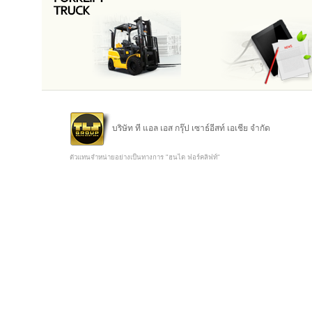
บริษัท ที แอล เอส กรุ๊ป เซาธ์อีสท์ เอเชีย จำกัด
ตัวแทนจำหน่ายอย่างเป็นทางการ "ฮุนได ฟอร์คลิฟท์"
Copyright @ 2015 TLS Group Southeast Asia Co.,Ltd.