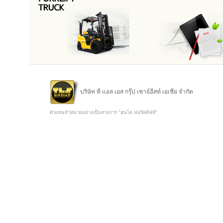
บริษัท ที แอล เอส กรุ๊ป เซาธ์อีสท์ เอเชีย จำกัด
ตัวแทนจำหน่ายอย่างเป็นทางการ "ฮุนได ฟอร์คลิฟท์"
Copyright @ 2015 TLS Group Southeast Asia Co.,Ltd.