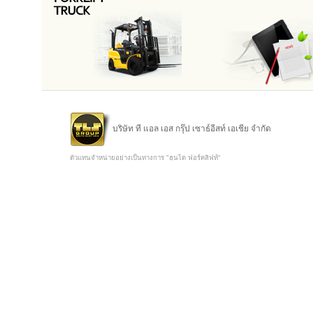
บริษัท ที แอล เอส กรุ๊ป เซาธ์อีสท์ เอเชีย จำกัด
ตัวแทนจำหน่ายอย่างเป็นทางการ "ฮุนได ฟอร์คลิฟท์"
Copyright @ 2015 TLS Group Southeast Asia Co.,Ltd.