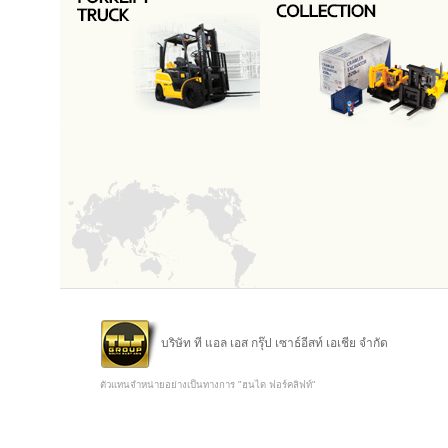
บริษัท ที แอล เอส กรุ๊ป เซาธ์อีสท์ เอเชีย จำกัด
ตัวแทนจำหน่ายอย่างเป็นทางการ "ฮุนได ฟอร์คลิฟท์"
Copyright @ 2015 TLS Group Southeast Asia Co.,Ltd.